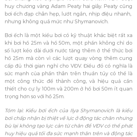
huy chương vàng Adam Peaty hai giây. Peaty cũng
bơi ếch đạp chân hẹp, lướt ngắn, nhịp điệu nhanh,
nhưng không quá mức như Shymanovich.
Bơi ếch là một kiểu bơi có kỹ thuật khác biệt rất xa
khi bơi hồ 25m và hồ 50m, một phần không chỉ do
số lượt kéo dài dưới nước tăng thêm ở thể thức bơi
hồ 25m mà còn vì các lượt quay vòng thêm cung
cấp đủ thời gian nghỉ cho VĐV. Điều đó có nghĩa là
sức mạnh của phần thân trên thuần túy có thể là
một công thức để thành công, và hiệu quả cần
thiết cho cự ly 100m và 200m ở hồ bơi 50m ít quan
trọng hơn so với hồ 25m.
Tóm lại: Kiểu bơi ếch của Ilya Shymanovich là kiểu
bơi chấp nhận bị thiệt về lực ở động tác chân nhưng
bù lại không tạo lực cản từ chân để VĐV có thể phát
huy hiệu quả tối đa sức mạnh thân trên và động tác