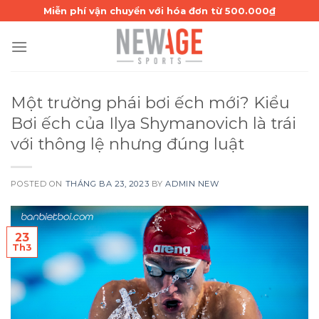
Skip
Miễn phí vận chuyển với hóa đơn từ 500.000₫
to
content
Một trường phái bơi ếch mới? Kiểu
Bơi ếch của Ilya Shymanovich là trái
với thông lệ nhưng đúng luật
POSTED ON
THÁNG BA 23, 2023
BY
ADMIN NEW
23
Th3