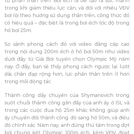
từ phần thân trên. Bơi ếch là để tạo ra sức mạnh
trong khi giảm thiểu lực cản, và đối với nhiều VĐV
bơi lội theo hướng sử dụng thân trên, công thức đó
có hiệu quả – đặc biệt là trong bơi ếch tốc độ trong
hồ bơi 25m.
So sánh phong cách đó với video đẳng cấp cao
trong nội dung 200m ếch ở hồ bơi 50m như video
dưới đây từ Giải Bơi tuyển chọn Olympic Mỹ năm
nay. Ở đây, bạn sẽ thấy phong cách ngược lại: lướt
dài, chân đạp rộng hơn, lực phần thân trên ít hơn
trong mỗi động tác.
Thành công dây chuyền của Shymanovich trong
suốt chuỗi thành công gần đây của anh ấy ở ISL và
trong các cuộc đua hồ 25m khác không giúp anh
ấy chuyển đổi thành công đó sang hồ 50m, và điều
đó chính xác. Năm nay, anh đứng thứ tám trong đợt
bơi chung kết Olympic 100m ếch, kém VĐV đoạt