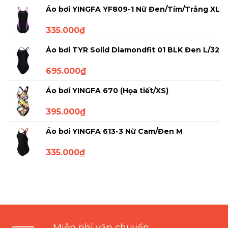
Áo bơi YINGFA YF809-1 Nữ Đen/Tím/Trắng XL
335.000
₫
Áo bơi TYR Solid Diamondfit 01 BLK Đen L/32
695.000
₫
Áo bơi YINGFA 670 (Họa tiết/XS)
395.000
₫
Áo bơi YINGFA 613-3 Nữ Cam/Đen M
335.000
₫
Miễn phí vận chuyển