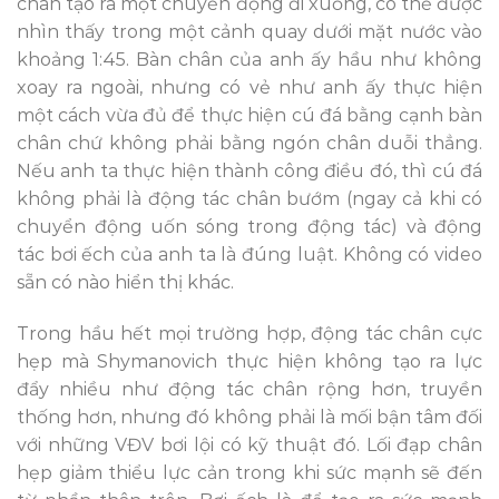
chân tạo ra một chuyển động đi xuống, có thể được
nhìn thấy trong một cảnh quay dưới mặt nước vào
khoảng 1:45. Bàn chân của anh ấy hầu như không
xoay ra ngoài, nhưng có vẻ như anh ấy thực hiện
một cách vừa đủ để thực hiện cú đá bằng cạnh bàn
chân chứ không phải bằng ngón chân duỗi thẳng.
Nếu anh ta thực hiện thành công điều đó, thì cú đá
không phải là động tác chân bướm (ngay cả khi có
chuyển động uốn sóng trong động tác) và động
tác bơi ếch của anh ta là đúng luật. Không có video
sẵn có nào hiển thị khác.
Trong hầu hết mọi trường hợp, động tác chân cực
hẹp mà Shymanovich thực hiện không tạo ra lực
đẩy nhiều như động tác chân rộng hơn, truyền
thống hơn, nhưng đó không phải là mối bận tâm đối
với những VĐV bơi lội có kỹ thuật đó. Lối đạp chân
hẹp giảm thiểu lực cản trong khi sức mạnh sẽ đến