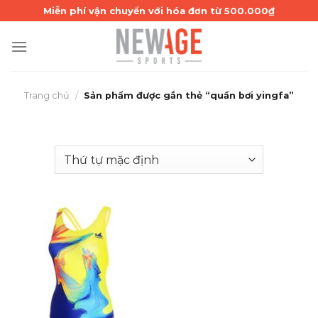
Skip
Miễn phí vận chuyển với hóa đơn từ 500.000₫
to
content
Trang chủ
/
Sản phẩm được gắn thẻ “quần bơi yingfa”