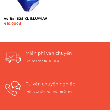
Áo Bơi 628 XL BLU/YLW
410.000
₫
Miễn phí vận chuyển
Với hóa đơn từ 500.000₫
Tư vấn chuyên nghiệp
Hỗ trợ tư vấn hoàn toàn miễn phí