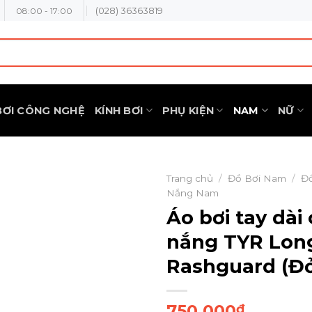
(028) 36363819
08:00 - 17:00
BƠI CÔNG NGHỆ
KÍNH BƠI
PHỤ KIỆN
NAM
NỮ
Trang chủ
/
Đồ Bơi Nam
/
Đ
Nắng Nam
Áo bơi tay dài
nắng TYR Long
Rashguard (Đ
750.000
₫