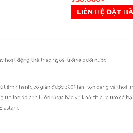
LIÊN HỆ ĐẶT H
c hoạt động thể thao ngoài trời và dưới nước
hút ẩm nhanh, co giãn được 360* làm tôn dáng và thoải m
iúp làn da bạn luôn được bảo vệ khỏi tia cực tím có hại
Elastane