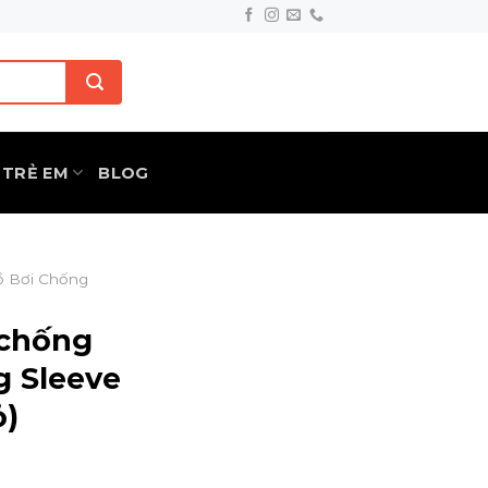
TRẺ EM
BLOG
ồ Bơi Chống
 chống
 Sleeve
ỏ)