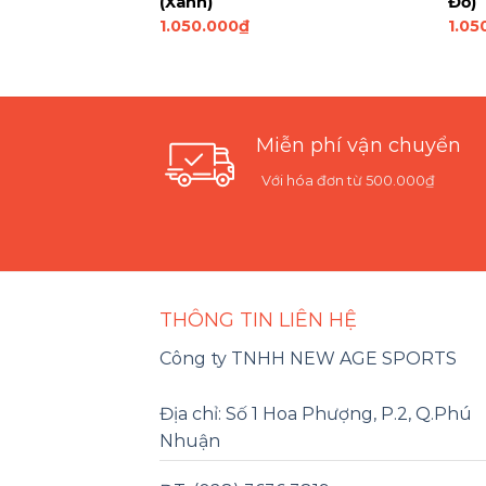
Đen)
(Xanh)
Đỏ)
1.050.000
₫
1.05
Miễn phí vận chuyển
Với hóa đơn từ 500.000₫
THÔNG TIN LIÊN HỆ
Công ty TNHH NEW AGE SPORTS
Địa chỉ: Số 1 Hoa Phượng, P.2, Q.Phú
Nhuận