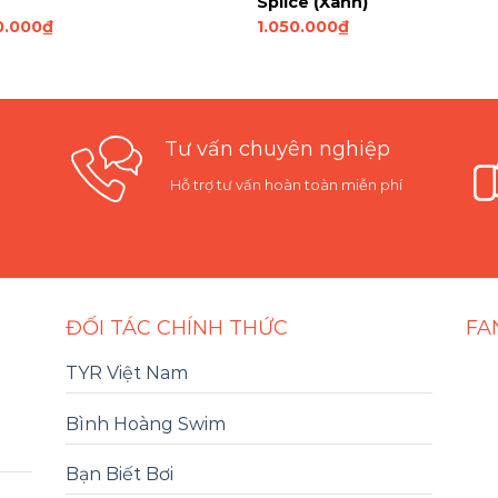
Splice (Xanh)
0.000
₫
1.050.000
₫
Tư vấn chuyên nghiệp
Hỗ trợ tư vấn hoàn toàn miễn phí
ĐỐI TÁC CHÍNH THỨC
FA
TYR Việt Nam
Bình Hoàng Swim
Bạn Biết Bơi