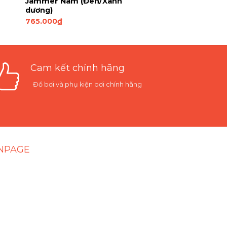
Jammer Nam (Đen/Xanh
dương)
765.000
₫
Cam kết chính hãng
Đồ bơi và phụ kiện bơi chính hãng
NPAGE