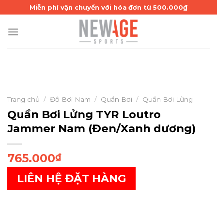
Skip
Miễn phí vận chuyển với hóa đơn từ 500.000₫
to
content
Trang chủ
/
Đồ Bơi Nam
/
Quần Bơi
/
Quần Bơi Lửng
Quần Bơi Lửng TYR Loutro
Jammer Nam (Đen/Xanh dương)
765.000
₫
LIÊN HỆ ĐẶT HÀNG