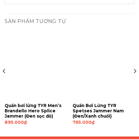
SẢN PHẨM TƯƠNG TỰ
Quần bơi lửng TYR Men’s
Quần Bơi Lửng TYR
Brandello Hero Splice
Spetses Jammer Nam
Jammer (Đen sọc đỏ)
(Đen/Xanh chuối)
895.000
₫
765.000
₫