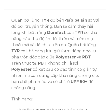
Quần bơi lửng
TYR
độ bền
gấp ba lần
so với
đồ bơi truyền thống. Bạn sẽ cảm thấy hài
lòng khi biết rằng
Durafast
của
TYR
có khả
năng hấp thụ độ ẩm tối thiểu và mềm mại,
thoải mái và dễ chịu trên da. Quần bơi lửng
TYR
có khả năng lưu giữ form dáng nhờ sự
pha trộn độc đáo giữa
Polyester
và
PBT
.
Trên thực tế,
PBT
không chỉ là sợi
Polyester
có kết cấu có đặc tính co giãn tự
nhiên mà còn cung cấp khả năng chống clo,
hạn chế phai màu và có chỉ số
UPF 50+
để
chống nắng.
Tính năng: