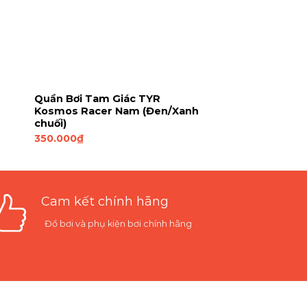
s
Quần Bơi Tam Giác TYR
Kosmos Racer Nam (Đen/Xanh
chuối)
350.000
₫
Cam kết chính hãng
Đồ bơi và phụ kiện bơi chính hãng