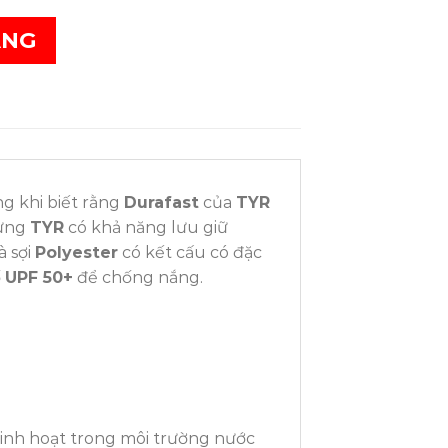
ÀNG
ng khi biết rằng
Durafast
của
TYR
lửng
TYR
có khả năng lưu giữ
à sợi
Polyester
có kết cấu có đặc
ố
UPF 50+
để chống nắng.
inh hoạt trong môi trường nước