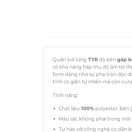
Quần bơi lửng
TYR
độ bền
gấp b
có khả năng hấp thụ độ ẩm tối th
form dáng nhờ sự pha trộn độc đ
tính co giãn tự nhiên mà còn cun
Tính năng:
Chất liệu
100%
polyester, bền
Màu sắc không phai trong môi t
Tự hào với công nghệ co dãn b