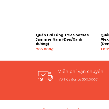
 TYR Zyex Blade
Quần Bơi Lửng TYR Spetses
Quần
Jammer Nam (Đen/Xanh
Ple
dương)
(Đen
765.000
₫
1.09
Miễn phí vận chuyển
Với hóa đơn từ 500.000₫