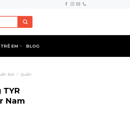
TRẺ EM
BLOG
uần Bơi
/
Quần
g TYR
r Nam