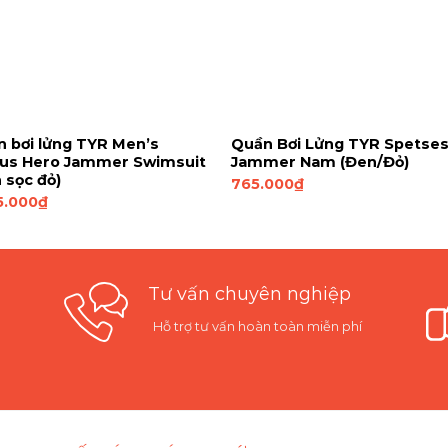
 bơi lửng TYR Men’s
Quần Bơi Lửng TYR Spetse
xus Hero Jammer Swimsuit
Jammer Nam (Đen/Đỏ)
 sọc đỏ)
765.000
₫
5.000
₫
Tư vấn chuyên nghiệp
Hỗ trợ tư vấn hoàn toàn miễn phí