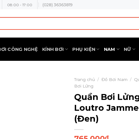
(028) 36363819
08:00 - 17:00
BƠI CÔNG NGHỆ
KÍNH BƠI
PHỤ KIỆN
NAM
NỮ
Trang chủ
/
Đồ Bơi Nam
/
Q
Bơi Lửng
Quần Bơi Lửn
Loutro Jamme
(Đen)
765.000
₫