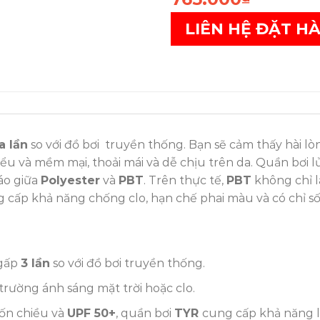
LIÊN HỆ ĐẶT H
a lần
so với đồ bơi truyền thống. Bạn sẽ cảm thấy hài lò
iểu và mềm mại, thoải mái và dễ chịu trên da. Quần bơi 
áo giữa
Polyester
và
PBT
. Trên thực tế,
PBT
không chỉ l
g cấp khả năng chống clo, hạn chế phai màu và có chỉ s
 gấp
3 lần
so với đồ bơi truyền thống.
rường ánh sáng mặt trời hoặc clo.
ốn chiều và
UPF 50+
, quần bơi
TYR
cung cấp khả năng l