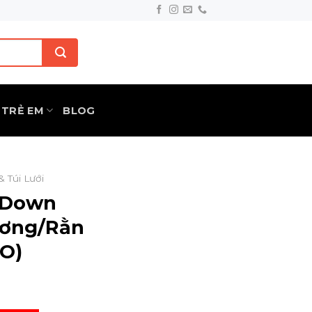
TRẺ EM
BLOG
& Túi Lưới
l Down
ương/Rằn
MO)