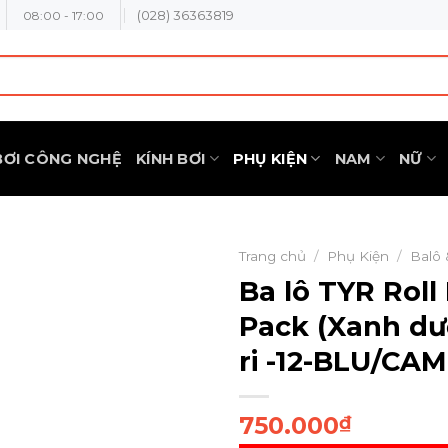
(028) 36363819
08:00 - 17:00
BƠI CÔNG NGHỆ
KÍNH BƠI
PHỤ KIỆN
NAM
NỮ
Trang chủ
/
Phụ Kiện
/
Balô 
Ba lô TYR Rol
Pack (Xanh d
ri -12-BLU/CA
750.000
₫