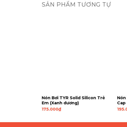
SẢN PHẨM TƯƠNG TỰ
t TYR
Nón Bơi TYR Solid Silicon Trẻ
Nón 
m Cap (Trắng)
Em (Xanh dương)
Cap 
175.000
₫
195.