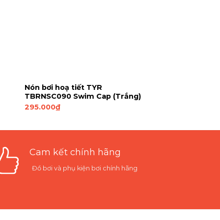
Nón bơi hoạ tiết TYR
TBRNSC090 Swim Cap (Trắng)
295.000
₫
Cam kết chính hãng
Đồ bơi và phụ kiện bơi chính hãng