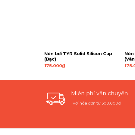
u TYR Wall-
Nón bơi TYR Solid Silicon Cap
Nón 
(Bạc)
(Vàn
175.000
₫
175.
Miễn phí vận chuyển
Với hóa đơn từ 500.000₫