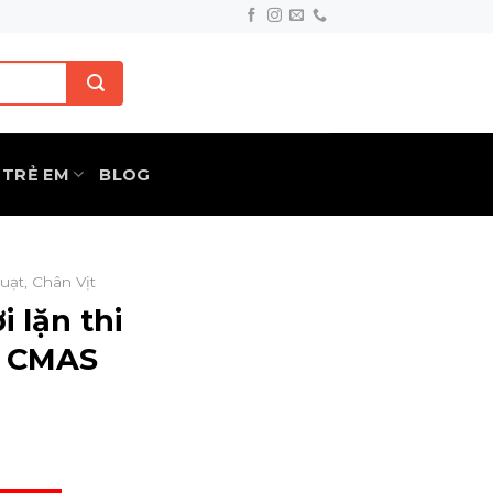
TRẺ EM
BLOG
uạt, Chân Vịt
i lặn thi
s CMAS