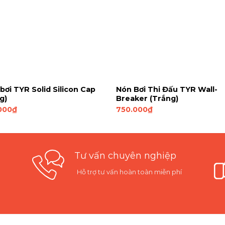
bơi TYR Solid Silicon Cap
Nón Bơi Thi Đấu TYR Wall-
g)
Breaker (Trắng)
000
₫
750.000
₫
Tư vấn chuyên nghiệp
Hỗ trợ tư vấn hoàn toàn miễn phí