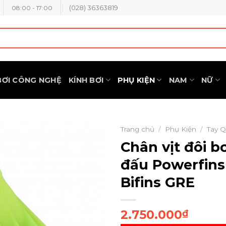
(028) 36363819
08:00 - 17:00
BƠI CÔNG NGHỆ
KÍNH BƠI
PHỤ KIỆN
NAM
NỮ
Trang chủ
/
Phụ Kiện
/
Tay Q
Chân vịt đôi bơ
đấu Powerfin
Bifins GRE
2.750.000
₫