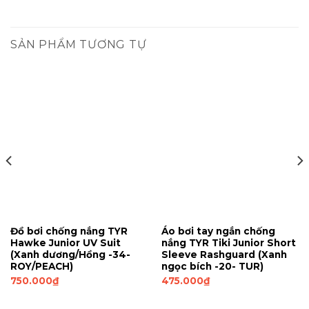
SẢN PHẨM TƯƠNG TỰ
Đồ bơi chống nắng TYR
Áo bơi tay ngắn chống
Hawke Junior UV Suit
nắng TYR Tiki Junior Short
(Xanh dương/Hồng -34-
Sleeve Rashguard (Xanh
ROY/PEACH)
ngọc bích -20- TUR)
750.000
₫
475.000
₫