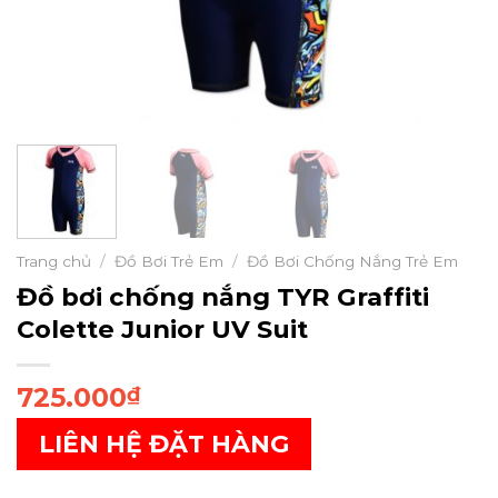
Trang chủ
/
Đồ Bơi Trẻ Em
/
Đồ Bơi Chống Nắng Trẻ Em
Đồ bơi chống nắng TYR Graffiti
Colette Junior UV Suit
725.000
₫
LIÊN HỆ ĐẶT HÀNG