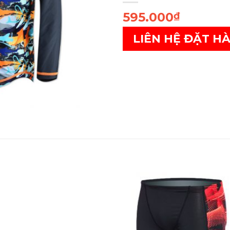
595.000
₫
LIÊN HỆ ĐẶT H