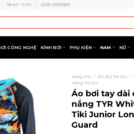
(028) 36363819
08:00 - 17:00
BƠI CÔNG NGHỆ
KÍNH BƠI
PHỤ KIỆN
NAM
NỮ
Trang chủ
/
Đồ Bơi Trẻ Em
/
Nắng Trẻ Em
Áo bơi tay dài
nắng TYR Whi
Tiki Junior Lo
Guard