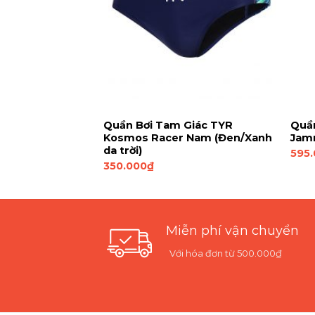
 TYR Loutro
Quần Bơi Tam Giác TYR
Quần
Đen/Xanh
Kosmos Racer Nam (Đen/Xanh
Jam
da trời)
595
350.000
₫
Miễn phí vận chuyển
Với hóa đơn từ 500.000₫