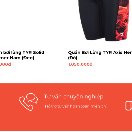
 bơi lửng TYR Solid
Quần Bơi Lửng TYR Axis He
mer Nam (Đen)
(Đỏ)
.000
₫
1.050.000
₫
Tư vấn chuyên nghiệp
Hỗ trợ tư vấn hoàn toàn miễn phí