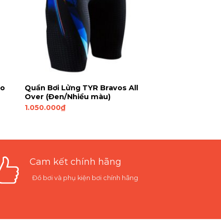
ro
Quần Bơi Lửng TYR Bravos All
Over (Đen/Nhiều màu)
1.050.000
₫
Cam kết chính hãng
Đồ bơi và phụ kiện bơi chính hãng