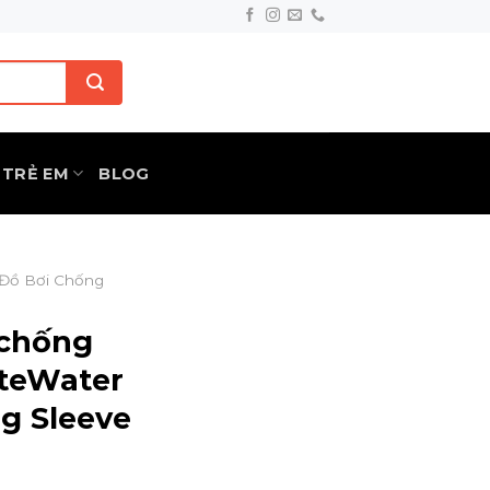
TRẺ EM
BLOG
Đồ Bơi Chống
 chống
teWater
ng Sleeve