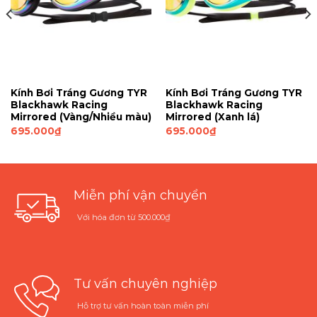
Kính Bơi Tráng Gương TYR
Kính Bơi Tráng Gương TYR
Blackhawk Racing
Blackhawk Racing
Mirrored (Vàng/Nhiều màu)
Mirrored (Xanh lá)
695.000
₫
695.000
₫
Miễn phí vận chuyển
Với hóa đơn từ 500.000₫
Tư vấn chuyên nghiệp
Hỗ trợ tư vấn hoàn toàn miễn phí