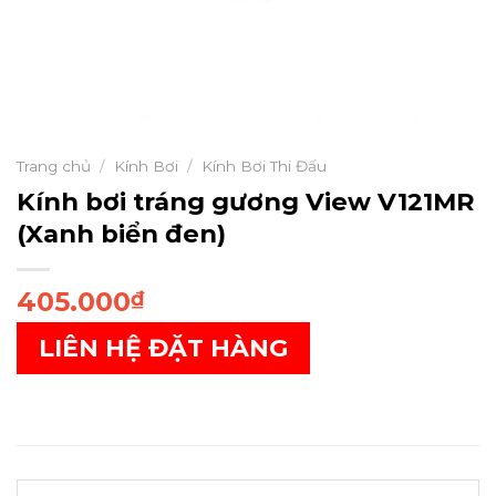
Trang chủ
/
Kính Bơi
/
Kính Bơi Thi Đấu
Kính bơi tráng gương View V121MR
(Xanh biển đen)
405.000
₫
LIÊN HỆ ĐẶT HÀNG