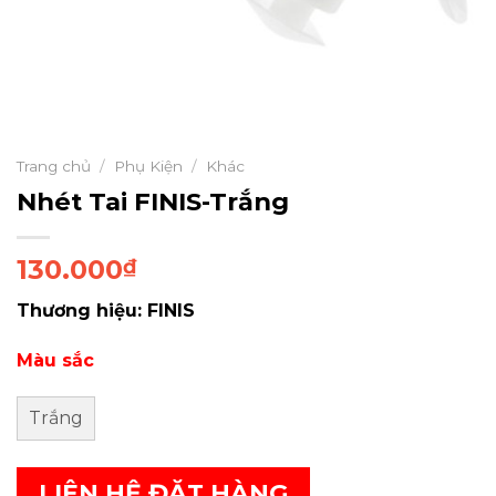
Trang chủ
/
Phụ Kiện
/
Khác
Nhét Tai FINIS-Trắng
130.000
₫
Thương hiệu: FINIS
Màu sắc
Trắng
LIÊN HỆ ĐẶT HÀNG