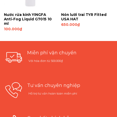
Nước rửa kính YINGFA
Nón lưỡi trai TYR Fitted
Anti-Fog Liquid G7015 10
USA HAT
ml
650.000
₫
100.000
₫
Miễn phí vận chuyển
Với hóa đơn từ 500.000₫
Tư vấn chuyên nghiệp
Hỗ trợ tư vấn hoàn toàn miễn phí