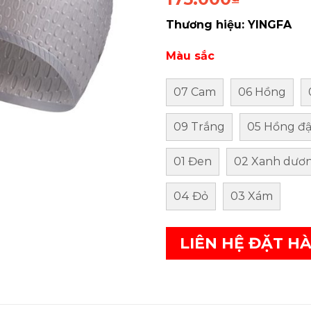
Thương hiệu: YINGFA
Màu sắc
07 Cam
06 Hồng
09 Trắng
05 Hồng đ
01 Đen
02 Xanh dươ
04 Đỏ
03 Xám
LIÊN HỆ ĐẶT H