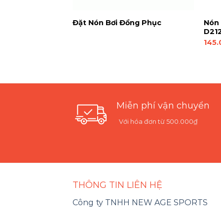
t YINGFA K0051-
Đặt Nón Bơi Đồng Phục
Nón 
Cap-06 Xanh vàng
D212
145.
Miễn phí vận chuyển
Với hóa đơn từ 500.000₫
THÔNG TIN LIÊN HỆ
Công ty TNHH NEW AGE SPORTS