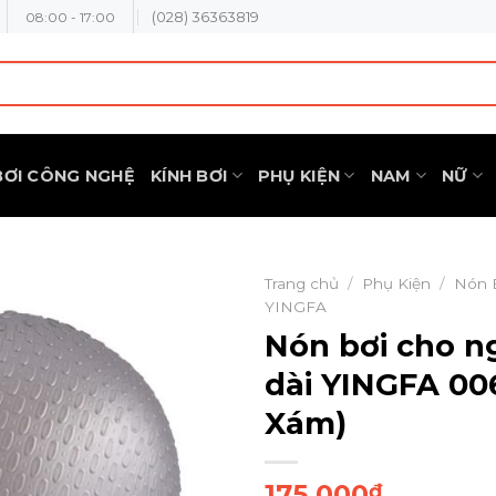
(028) 36363819
08:00 - 17:00
BƠI CÔNG NGHỆ
KÍNH BƠI
PHỤ KIỆN
NAM
NỮ
Trang chủ
/
Phụ Kiện
/
Nón 
YINGFA
Nón bơi cho n
dài YINGFA 00
Xám)
175.000
₫