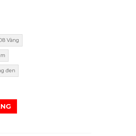
08 Vàng
ậm
ng đen
ÀNG