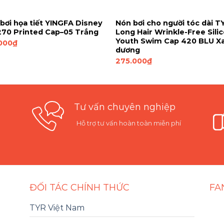
bơi họa tiết YINGFA Disney
Nón bơi cho người tóc dài T
70 Printed Cap–05 Trắng
Long Hair Wrinkle-Free Sili
Youth Swim Cap 420 BLU X
000
₫
dương
275.000
₫
Tư vấn chuyên nghiệp
Hỗ trợ tư vấn hoàn toàn miễn phí
ĐỐI TÁC CHÍNH THỨC
FA
TYR Việt Nam