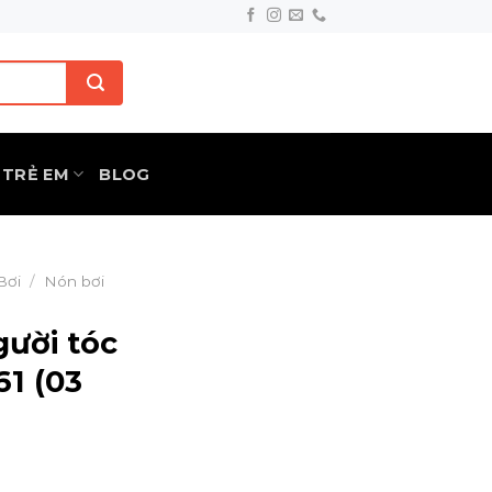
TRẺ EM
BLOG
Bơi
/
Nón bơi
gười tóc
61 (03