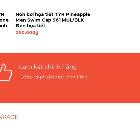
YR
Nón bơi họa tiết TYR Pineapple
cone
Man Swim Cap 961 MUL/BLK
anh
Đen họa tiết
250.000
₫
Cam kết chính hãng
Đồ bơi và phụ kiện bơi chính hãng
NPAGE