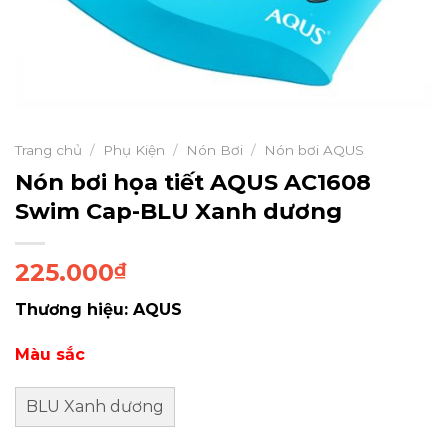
Trang chủ
/
Phụ Kiện
/
Nón Bơi
/
Nón bơi AQUS
Nón bơi họa tiết AQUS AC1608
Swim Cap-BLU Xanh dương
225.000
₫
Thương hiệu: AQUS
Màu sắc
BLU Xanh dương