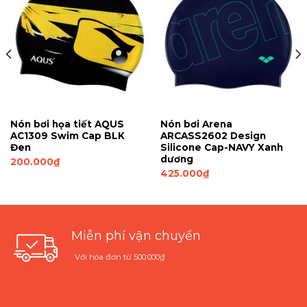
Nón bơi họa tiết AQUS
Nón bơi Arena
AC1309 Swim Cap BLK
ARCASS2602 Design
Đen
Silicone Cap-NAVY Xanh
dương
200.000
₫
425.000
₫
Miễn phí vận chuyển
Với hóa đơn từ 500.000₫