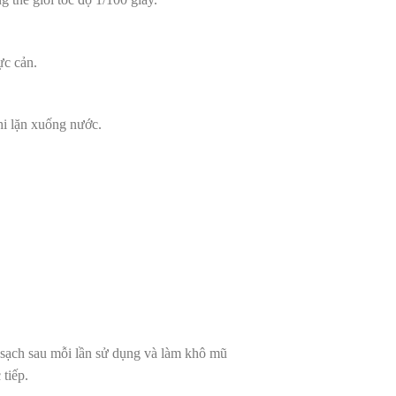
ực cản.
hi lặn xuống nước.
 sạch sau mỗi lần sử dụng và làm khô mũ
 tiếp.