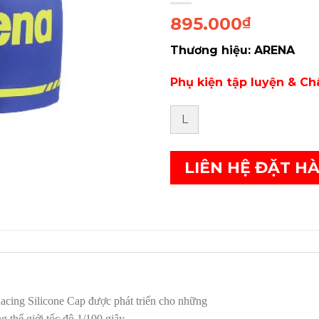
895.000
₫
Thương hiệu: ARENA
Phụ kiện tập luyện & Ch
L
LIÊN HỆ ĐẶT H
cing Silicone Cap được phát triển cho những
g thế giới tốc độ 1/100 giây.