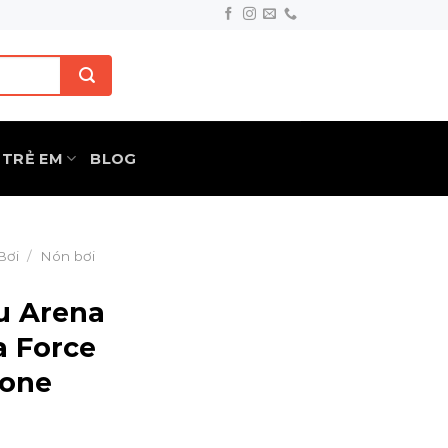
TRẺ EM
BLOG
Bơi
/
Nón bơi
ấu Arena
 Force
cone