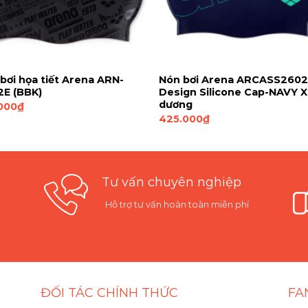
bơi họa tiết Arena ARN-
Nón bơi Arena ARCASS260
E (BBK)
Design Silicone Cap-NAVY 
dương
000
₫
425.000
₫
Tư vấn chuyên nghiệp
Hỗ trợ tư vấn hoàn toàn miễn phí
ĐỐI TÁC CHÍNH THỨC
FA