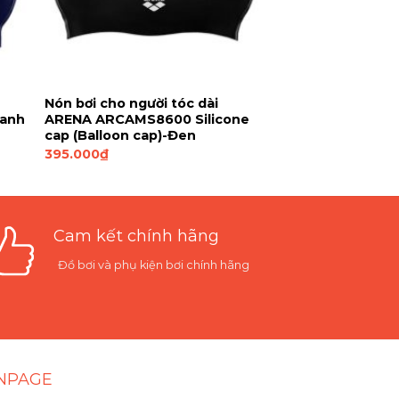
2
Nón bơi cho người tóc dài
Xanh
ARENA ARCAMS8600 Silicone
cap (Balloon cap)-Đen
395.000
₫
Cam kết chính hãng
Đồ bơi và phụ kiện bơi chính hãng
NPAGE