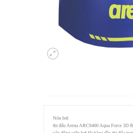
Nón bơi
thi đấu Arena ARC9400 Aqua Force 3D Ra
vận động viên bơi lội hàng đầu thi đấu tron