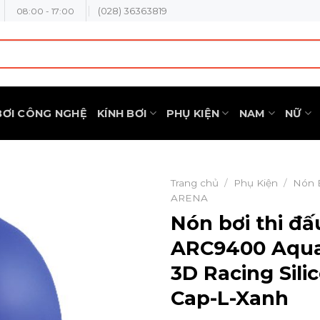
(028) 36363819
08:00 - 17:00
BƠI CÔNG NGHỆ
KÍNH BƠI
PHỤ KIỆN
NAM
NỮ
Trang chủ
/
Phụ Kiện
/
Nón 
ARENA
Nón bơi thi đ
ARC9400 Aqua
3D Racing Sili
Cap-L-Xanh