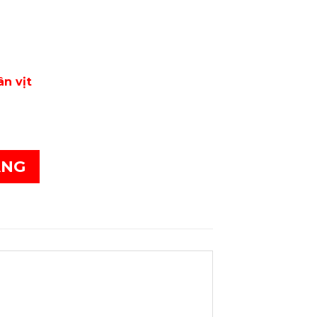
ân vịt
ÀNG