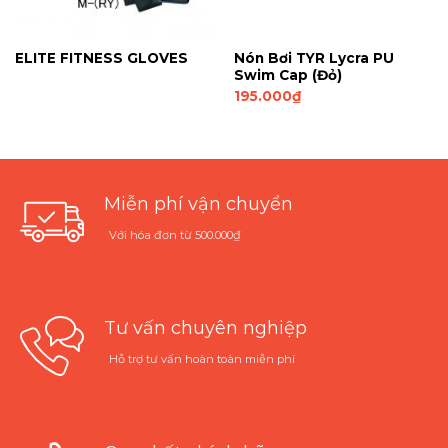
ELITE FITNESS GLOVES
Nón Bơi TYR Lycra PU
Swim Cap (Đỏ)
195.000
₫
Miễn phí vận chuyển
Với hóa đơn từ 500.000₫
Tư vấn chuyên nghiệp
Hỗ trợ tư vấn hoàn toàn miễn phí