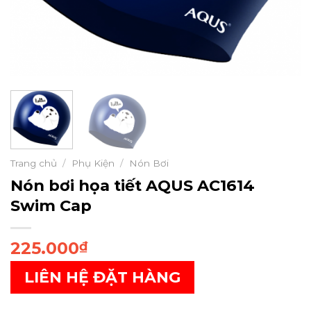
Trang chủ
/
Phụ Kiện
/
Nón Bơi
Nón bơi họa tiết AQUS AC1614
Swim Cap
225.000
₫
LIÊN HỆ ĐẶT HÀNG