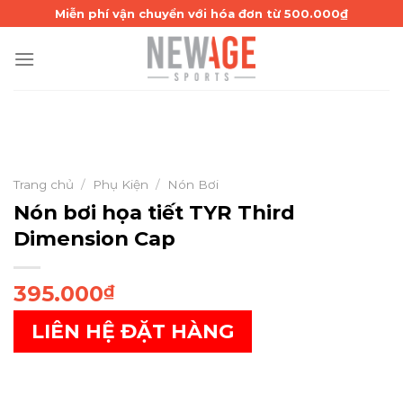
Skip
Miễn phí vận chuyển với hóa đơn từ 500.000₫
to
content
Trang chủ
/
Phụ Kiện
/
Nón Bơi
Nón bơi họa tiết TYR Third
Dimension Cap
395.000
₫
LIÊN HỆ ĐẶT HÀNG