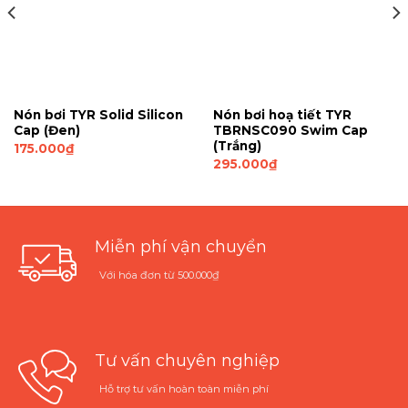
Nón bơi TYR Solid Silicon
Nón bơi hoạ tiết TYR
Cap (Đen)
TBRNSC090 Swim Cap
(Trắng)
175.000
₫
295.000
₫
Miễn phí vận chuyển
Với hóa đơn từ 500.000₫
Tư vấn chuyên nghiệp
Hỗ trợ tư vấn hoàn toàn miễn phí