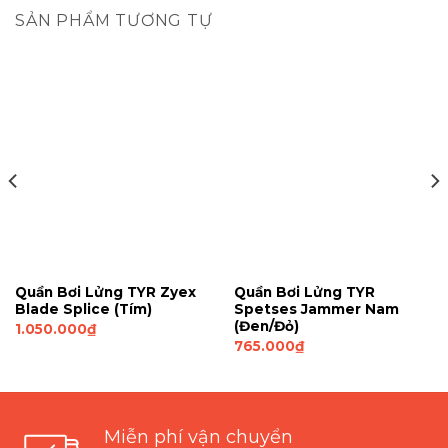
SẢN PHẨM TƯƠNG TỰ
Quần Bơi Lửng TYR Zyex
Quần Bơi Lửng TYR
Blade Splice (Tím)
Spetses Jammer Nam
(Đen/Đỏ)
1.050.000
₫
765.000
₫
Miễn phí vận chuyển