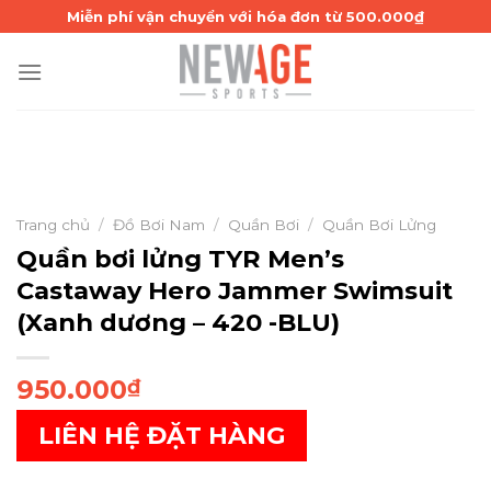
Skip
Miễn phí vận chuyển với hóa đơn từ 500.000₫
to
content
Trang chủ
/
Đồ Bơi Nam
/
Quần Bơi
/
Quần Bơi Lửng
Quần bơi lửng TYR Men’s
Castaway Hero Jammer Swimsuit
(Xanh dương – 420 -BLU)
950.000
₫
LIÊN HỆ ĐẶT HÀNG