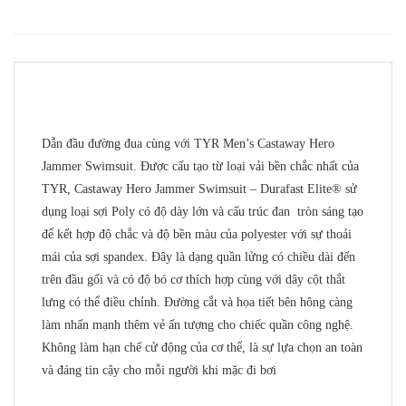
Dẫn đầu đường đua cùng với TYR Men’s Castaway Hero
Jammer Swimsuit. Được cấu tạo từ loại vải bền chắc nhất của
TYR, Castaway Hero Jammer Swimsuit – Durafast Elite® sử
dụng loại sợi Poly có độ dày lớn và cấu trúc đan tròn sáng tạo
để kết hợp độ chắc và độ bền màu của polyester với sự thoải
mái của sợi spandex. Đây là dạng quần lửng có chiều dài đến
trên đầu gối và có độ bó cơ thích hợp cùng với dây cột thắt
lưng có thể điều chỉnh. Đường cắt và họa tiết bên hông càng
làm nhấn mạnh thêm vẻ ấn tượng cho chiếc quần công nghệ.
Không làm hạn chế cử động của cơ thể, là sự lựa chọn an toàn
và đáng tin cậy cho mỗi người khi mặc đi bơi