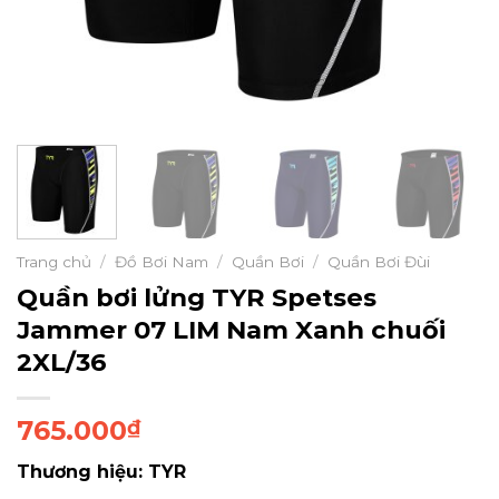
Trang chủ
/
Đồ Bơi Nam
/
Quần Bơi
/
Quần Bơi Đùi
Quần bơi lửng TYR Spetses
Jammer 07 LIM Nam Xanh chuối
2XL/36
765.000
₫
Thương hiệu: TYR