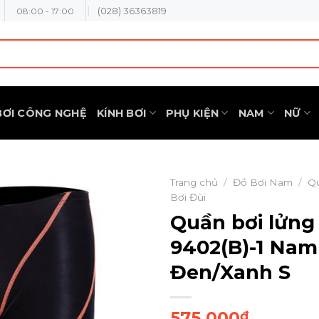
(028) 36363819
08:00 - 17:00
BƠI CÔNG NGHỆ
KÍNH BƠI
PHỤ KIỆN
NAM
NỮ
Trang chủ
/
Đồ Bơi Nam
/
Q
Bơi Đùi
Quần bơi lửng
9402(B)-1 Nam
Đen/Xanh S
575.000
₫