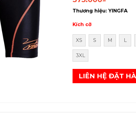
Thương hiệu: YINGFA
Kích cỡ
XS
S
M
L
3XL
LIÊN HỆ ĐẶT H