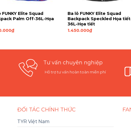
ô FUNKY Elite Squad
Ba lô FUNKY Elite Squad
kpack Palm Off-36L-Họa
Backpack Speckled Họa tiết
36L-Họa tiết
0.000
₫
1.450.000
₫
Tư vấn chuyên nghiệp
Hỗ trợ tư vấn hoàn toàn miễn phí
ĐỐI TÁC CHÍNH THỨC
FA
TYR Việt Nam