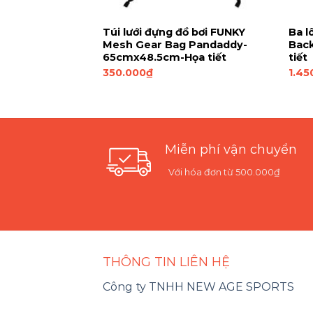
 TYR Drawstring
Túi lưới đựng đồ bơi FUNKY
Ba l
46cm x 34cm-Đỏ
Mesh Gear Bag Pandaddy-
Bac
65cmx48.5cm-Họa tiết
tiết
350.000
₫
1.45
Miễn phí vận chuyển
Với hóa đơn từ 500.000₫
THÔNG TIN LIÊN HỆ
Công ty TNHH NEW AGE SPORTS