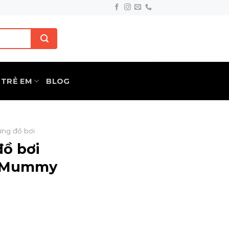
TRẺ EM
BLOG
ựng đồ bơi
đồ bơi
h Mummy