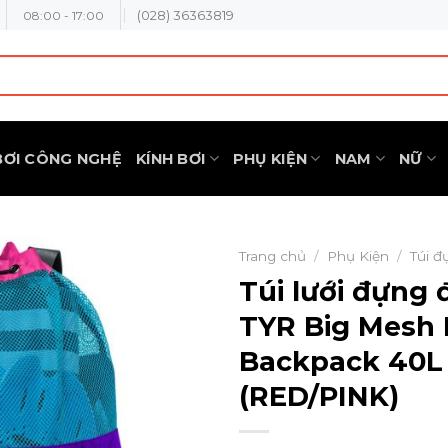
(028) 36363819
08:00 - 17:00
BƠI CÔNG NGHỆ
KÍNH BƠI
PHỤ KIỆN
NAM
NỮ
Trang chủ
/
Phụ Kiện
/
Túi đ
Túi lưới đựng 
TYR Big Mes
Backpack 40L
(RED/PINK)