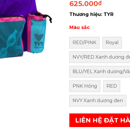
625.000
₫
Thương hiệu: TYR
Màu sắc
RED/PINK
Royal
NVY/RED Xanh dương đ
BLU/YEL Xanh dương/V
PNK Hồng
RED
NVY Xanh dương đen
LIÊN HỆ ĐẶT H