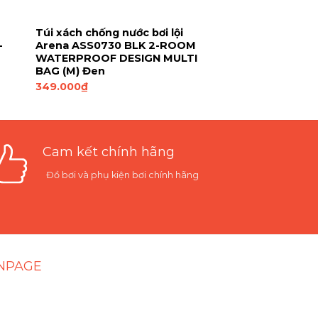
Túi xách chống nước bơi lội
-
Arena ASS0730 BLK 2-ROOM
WATERPROOF DESIGN MULTI
BAG (M) Đen
349.000
₫
Cam kết chính hãng
Đồ bơi và phụ kiện bơi chính hãng
NPAGE