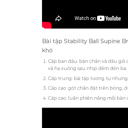
Bài tập Stability Ball Supine 
khó
Cấp ban đầu: bàn chân và đầu gối 
và hạ xuống sau nhịp đếm đến ba.
Cấp trung: bài tập tương tự nhưng
Cấp cao: gót chân đặt trên bóng, d
Cấp cao: luân phiên nâng mỗi bàn 