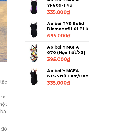
Áo bơi YINGFA
YF809-1 Nữ
Đen/Tím/Trắng XL
335.000
₫
Áo bơi TYR Solid
Diamondfit 01 BLK
Đen L/32
695.000
₫
Áo bơi YINGFA
670 (Họa tiết/XS)
395.000
₫
Áo bơi YINGFA
613-3 Nữ Cam/Đen
M
tắc
335.000
₫
ằng
một
bài
 độ