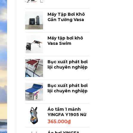
Phân Tích Kỹ
Thuật Bơi Lội
Chuyên Sâu
Máy Tập Bơi Khô
Gắn Tường Vasa
SpaceSaver
Ergometer -
Luyện Bơi Chuyên
Máy tập bơi khô
Nghiệp Tại Nhà
Vasa Swim
Ergometer PM3 -
Thiết bị mô phỏng
bơi lội chuyên
Bục xuất phát bơi
nghiệp
lội chuyên nghiệp
Anti Wave
SuperBlock –
Thanh Đạp
Bục xuất phát bơi
lội chuyên nghiệp
Anti Wave
SuperBlock 750
Áo tắm 1 mảnh
YINGFA Y1905 Nữ
Đen họa tiết 2XL
365.000
₫