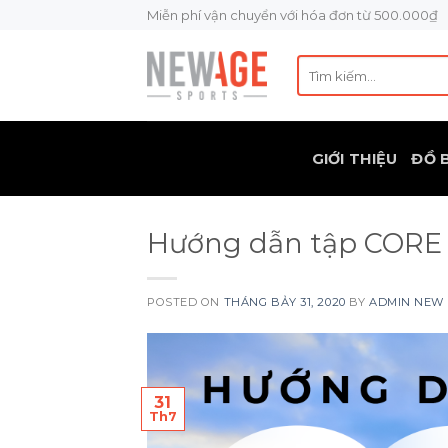
Skip
Miễn phí vận chuyển với hóa đơn từ 500.000₫
to
content
Tìm
kiếm:
GIỚI THIỆU
ĐỒ 
Hướng dẫn tập CORE t
POSTED ON
THÁNG BẢY 31, 2020
BY
ADMIN NEW
31
Th7