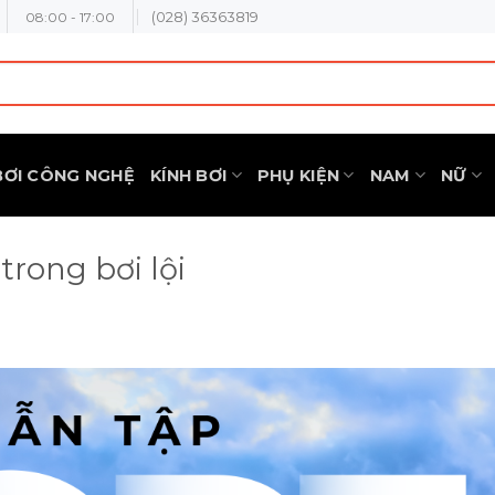
(028) 36363819
08:00 - 17:00
BƠI CÔNG NGHỆ
KÍNH BƠI
PHỤ KIỆN
NAM
NỮ
rong bơi lội