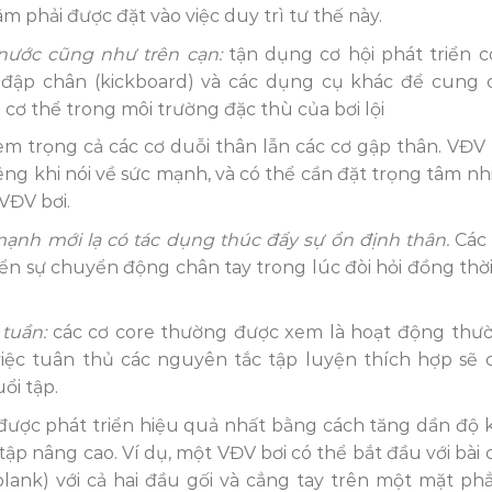
 phải được đặt vào việc duy trì tư thế này.
 nước cũng như trên cạn:
tận dụng cơ hội phát triển c
đập chân (kickboard) và các dụng cụ khác để cung 
ơ thể trong môi trường đặc thù của bơi lội
m trọng cả các cơ duỗi thân lẫn các cơ gập thân. VĐV 
êng khi nói về sức mạnh, và có thể cần đặt trọng tâm nh
VĐV bơi.
ạnh mới lạ có tác dụng thúc đẩy sự ổn định thân.
Các 
iển sự chuyển động chân tay trong lúc đòi hỏi đồng thời
 tuần:
các cơ core thường được xem là hoạt động thư
 việc tuân thủ các nguyên tắc tập luyện thích hợp sẽ 
ổi tập.
được phát triển hiệu quả nhất bằng cách tăng dần độ 
tập nâng cao. Ví dụ, một VĐV bơi có thể bắt đầu với bài 
plank) với cả hai đầu gối và cẳng tay trên một mặt ph