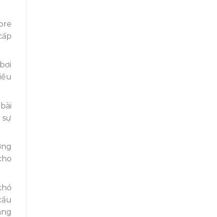
ore
cấp
bơi
iều
bài
 sự
ờng
cho
khó
cầu
ẳng