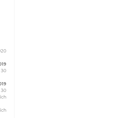
020
019
 30
019
 30
ích
ích