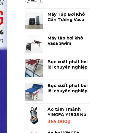
Phân Tích Kỹ
Thuật Bơi Lội
Chuyên Sâu
Máy Tập Bơi Khô
Gắn Tường Vasa
SpaceSaver
Ergometer -
Luyện Bơi Chuyên
Máy tập bơi khô
Nghiệp Tại Nhà
Vasa Swim
Ergometer PM3 -
Thiết bị mô phỏng
bơi lội chuyên
Bục xuất phát bơi
nghiệp
lội chuyên nghiệp
Anti Wave
SuperBlock –
Thanh Đạp
Bục xuất phát bơi
lội chuyên nghiệp
Anti Wave
SuperBlock 750
Áo tắm 1 mảnh
YINGFA Y1905 Nữ
Đen họa tiết 2XL
365.000
₫