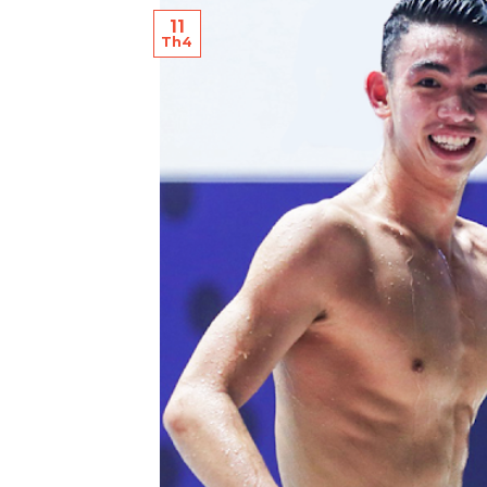
11
Th4