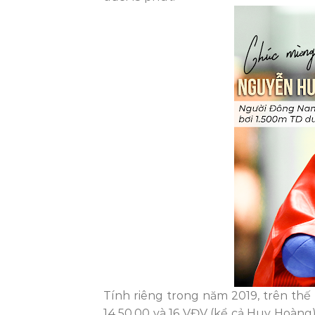
Tính riêng trong năm 2019, trên thế
14.50,00 và 16 VĐV (kể cả Huy Hoàng