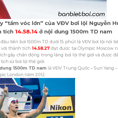
y “tầm vóc lớn” của VĐV bơi lội Nguyễn H
h tích
14.58.14
ở nội dung 1500m TD nam
 đầu tiên bơi 1500m TD dưới 15 phút là VĐV bơi lội nổi ti
– với thành tích
14.58.27
đạt được tại Olympic Moscow 
tích gây chấn động trong làng bơi lội thế giới và được đ
ch sử bơi lội thế giới.
ội dung 1500m TD nam
là VĐV Trung Quốc – Sun Yang – 
mpic London năm 2012.