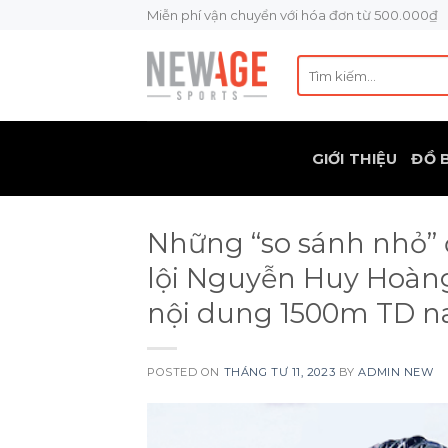
Skip
Miễn phí vận chuyển với hóa đơn từ 500.000₫
to
content
Tìm
kiếm:
GIỚI THIỆU
ĐỒ 
Những “so sánh nhỏ” 
lội Nguyễn Huy Hoàng 
nội dung 1500m TD 
POSTED ON
THÁNG TƯ 11, 2023
BY
ADMIN NEW