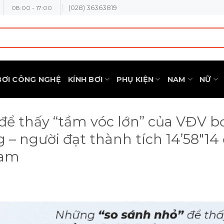
(028) 36363819
08:00 - 17:00
BƠI CÔNG NGHỆ
KÍNH BƠI
PHỤ KIỆN
NAM
NỮ
để thấy “tầm vóc lớn” của VĐV b
– người đạt thành tích 14’58″14 
nam