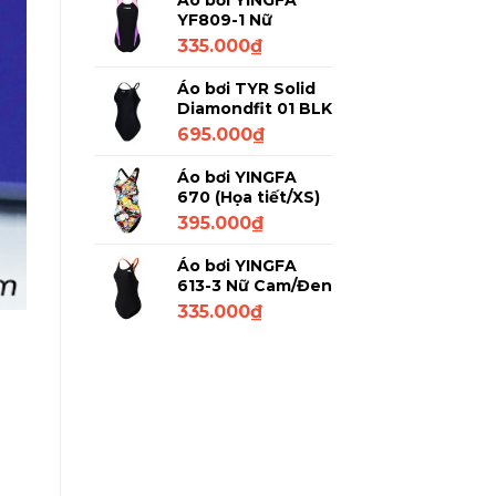
Áo bơi YINGFA
YF809-1 Nữ
Đen/Tím/Trắng XL
335.000
₫
Áo bơi TYR Solid
Diamondfit 01 BLK
Đen L/32
695.000
₫
Áo bơi YINGFA
670 (Họa tiết/XS)
395.000
₫
Áo bơi YINGFA
613-3 Nữ Cam/Đen
M
335.000
₫