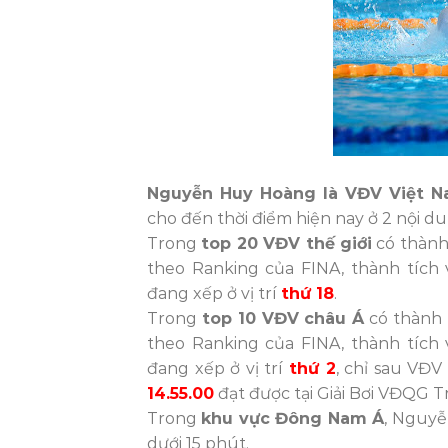
Nguyễn Huy Hoàng là VĐV Việt 
cho đến thời điểm hiện nay ở 2 nội 
Trong
top 20 VĐV thế giới
có thành
theo Ranking của FINA, thành tíc
đang xếp ở vị trí
thứ 18
.
Trong
top 10 VĐV châu Á
có thành 
theo Ranking của FINA, thành tíc
đang xếp ở vị trí
thứ 2
, chỉ sau VĐV
14.55.00
đạt được tại Giải Bơi VĐQG 
Trong
khu vực Đông Nam Á
, Nguy
dưới 15 phút.