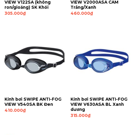
VIEW V122SA (không
VIEW V2000ASA CAM
ron/gioăng) SK Khói
Trắng/Xanh
305.000
₫
460.000
₫
Kính bơi SWIPE ANTI-FOG
Kính bơi SWIPE ANTI-FOG
VIEW V540SA BK Đen
VIEW V630ASA BL Xanh
dương
410.000
₫
315.000
₫