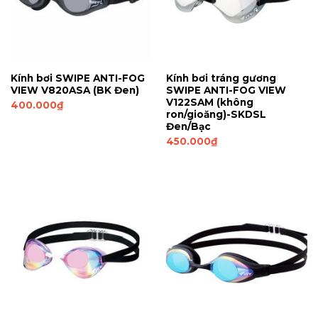
Kính bơi SWIPE ANTI-FOG
Kính bơi tráng gương
VIEW V820ASA (BK Đen)
SWIPE ANTI-FOG VIEW
V122SAM (không
400.000
₫
ron/gioăng)-SKDSL
Đen/Bạc
450.000
₫