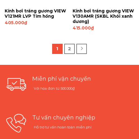
Kính bơi tráng gương VIEW
Kính bơi tráng gương VIEW
V121MR LVP Tím hồng
V130AMR (SKBL Khói xanh
dương)
405.000
₫
415.000
₫
1
2
Miễn phí vận chuyển
Với hóa đơn từ 500.000₫
Tư vấn chuyên nghiệp
Hỗ trợ tư vấn hoàn toàn miễn phí