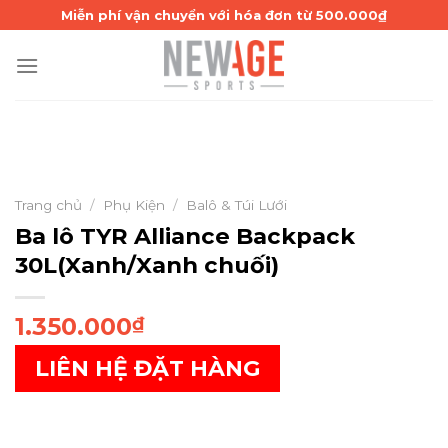
Skip
Miễn phí vận chuyển với hóa đơn từ 500.000₫
to
content
Trang chủ
/
Phụ Kiện
/
Balô & Túi Lưới
Ba lô TYR Alliance Backpack
30L(Xanh/Xanh chuối)
1.350.000
₫
LIÊN HỆ ĐẶT HÀNG