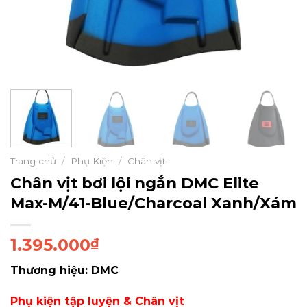
Trang chủ
/
Phụ Kiện
/
Chân vịt
Chân vịt bơi lội ngắn DMC Elite
Max-M/41-Blue/Charcoal Xanh/Xám
1.395.000
₫
Thương hiệu: DMC
Phụ kiện tập luyện & Chân vịt