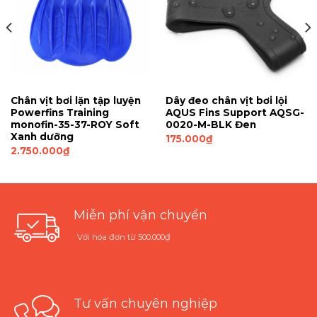
Chân vịt bơi lặn tập luyện
Dây đeo chân vịt bơi lội
Powerfins Training
AQUS Fins Support AQSG-
monofin-35-37-ROY Soft
0020-M-BLK Đen
Xanh dưỡng
175.000
₫
2.750.000
₫
Miễn phí vận chuyển
Với hóa đơn từ 500.000₫
Tư vấn chuyên nghiệp