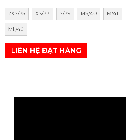
2XS/35
XS/37
S/39
MS/40
M/41
ML/43
LIÊN HỆ ĐẶT HÀNG