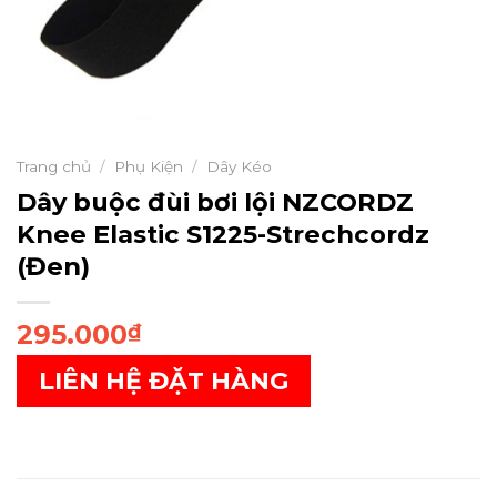
Trang chủ
/
Phụ Kiện
/
Dây Kéo
Dây buộc đùi bơi lội NZCORDZ
Knee Elastic S1225-Strechcordz
(Đen)
295.000
₫
LIÊN HỆ ĐẶT HÀNG