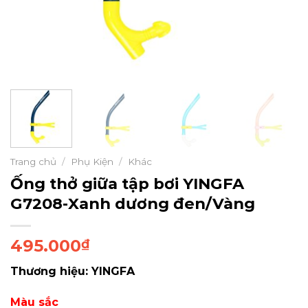
Trang chủ
/
Phụ Kiện
/
Khác
Ống thở giữa tập bơi YINGFA
G7208-Xanh dương đen/Vàng
495.000
₫
Thương hiệu: YINGFA
Màu sắc