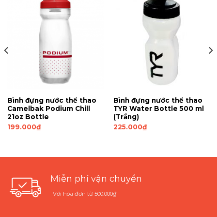
Bình đựng nước thể thao
Bình đựng nước thể thao
Camelbak Podium Chill
TYR Water Bottle 500 ml
21oz Bottle
(Trắng)
199.000
₫
225.000
₫
Miễn phí vận chuyển
Với hóa đơn từ 500.000₫