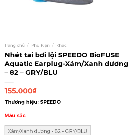
Trang chủ
/
Phụ Kiện
/
Khác
Nhét tai bơi lội SPEEDO BioFUSE
Aquatic Earplug-Xám/Xanh dương
– 82 – GRY/BLU
155.000
₫
Thương hiệu: SPEEDO
Màu sắc
Xám/Xanh dương - 82 - GRY/BLU