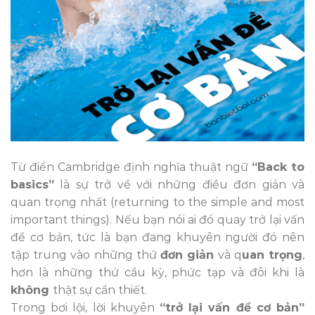
Từ điển Cambridge định nghĩa thuật ngữ
“Back to
basics”
là sự trở về với những điều đơn giản và
quan trọng nhất (returning to the simple and most
important things). Nếu bạn nói ai đó quay trở lại vấn
đề cơ bản, tức là bạn đang khuyên người đó nên
tập trung vào những thứ
đơn giản
và q
uan trọng
,
hơn là những thứ cầu kỳ, phức tạp và đôi khi là
không
thật sự cần thiết.
Trong bơi lội, lời khuyên
“trở lại vấn đề cơ bản”