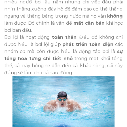
nhiều người bơi lâu năm nhưng chỉ việc đầu phải
nhìn thẳng xuống đáy hồ để đảm bảo cơ thể thẳng
ngang và thăng bằng trong nước mà họ vẫn
không
làm được. Đó chính là vấn đề
mất căn bản
khi học
bơi ban đầu.
Bơi lội là hoạt động
toàn thân
. Điều đó không chỉ
được hiểu là bơi lội giúp
phát triển toàn diện
các
nhóm cơ mà còn được hiểu là động tác bơi là
sự
tổng hòa từng chi tiết nhỏ
trong một khối tổng
thể, cái này hỏng sẽ dẫn đến cái khác hỏng, cái này
đúng sẽ làm cho cái sau đúng.