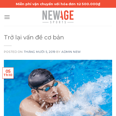
Skip
Miễn phí vận chuyển với hóa đơn từ 500.000₫
to
content
Trở lại vấn đề cơ bản
POSTED ON
THÁNG MƯỜI 5, 2019
BY
ADMIN NEW
05
Th10