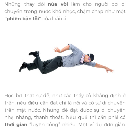
Những thay đổi
nửa vời
làm cho người bơi di
chuyển trong nước khó nhọc, chậm chạp như một
“phiên bản lỗi”
của loài cá.
Học bơi thật sự dễ, như các thầy cô khẳng định ở
trên, nếu điều cần đạt chỉ là nổi và có sự di chuyển
trên mặt nước. Nhưng để đạt được sự di chuyển
nhẹ nhàng, thanh thoát, hiệu quả thì cần phải có
thời gian
“luyện công” nhiều. Một ví dụ đơn giản: