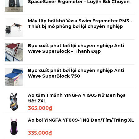
SpaceSaver Ergometer - Luyện Bơi Chuyên
Nghiệp Tại Nhà
Máy tập bơi khô Vasa Swim Ergometer PM3 -
Thiết bị mô phỏng bơi lội chuyên nghiệp
Bục xuất phát bơi lội chuyên nghiệp Anti
Wave SuperBlock – Thanh Đạp
Bục xuất phát bơi lội chuyên nghiệp Anti
Wave SuperBlock 750
Áo tắm 1 mảnh YINGFA Y1905 Nữ Đen họa
tiết 2XL
365.000
₫
Áo bơi YINGFA YF809-1 Nữ Đen/Tím/Trắng XL
335.000
₫