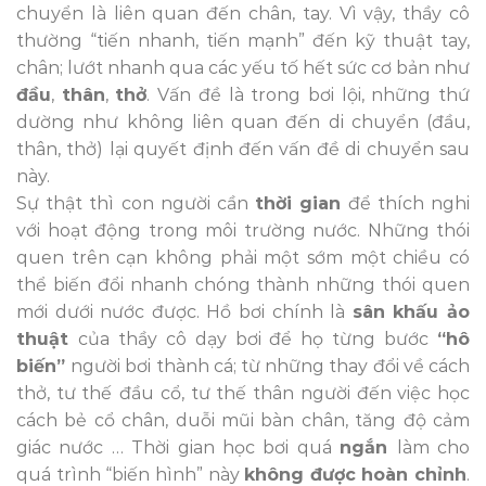
chuyển là liên quan đến chân, tay. Vì vậy, thầy cô
thường “tiến nhanh, tiến mạnh” đến kỹ thuật tay,
chân; lướt nhanh qua các yếu tố hết sức cơ bản như
đầu
,
thân
,
thở
. Vấn đề là trong bơi lội, những thứ
dường như không liên quan đến di chuyển (đầu,
thân, thở) lại quyết định đến vấn đề di chuyển sau
này.
Sự thật thì con người cần
thời gian
để thích nghi
với hoạt động trong môi trường nước. Những thói
quen trên cạn không phải một sớm một chiều có
thể biến đổi nhanh chóng thành những thói quen
mới dưới nước được. Hồ bơi chính là
sân khấu ảo
thuật
của thầy cô dạy bơi để họ từng bước
“hô
biến”
người bơi thành cá; từ những thay đổi về cách
thở, tư thế
đầu cổ, tư thế thân người đến việc học
cách bẻ cổ chân, duỗi mũi bàn chân, tăng độ cảm
giác nước … Thời gian học bơi quá
ngắn
làm cho
quá trình “biến hình” này
không được hoàn chỉnh
.